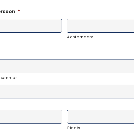
rsoon
*
Achternaam
isnummer
2
Plaats