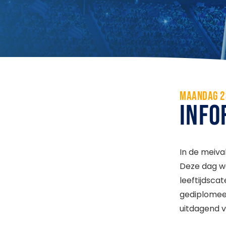
MAANDAG 2
INFO
In de meiva
Deze dag wo
leeftijdsca
gediplomeer
uitdagend 