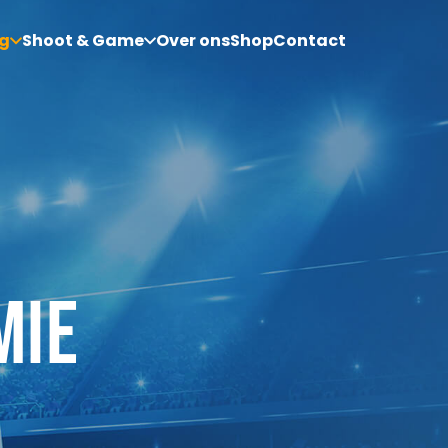
g
Shoot & Game
Over ons
Shop
Contact
MIE