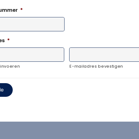
nummer
*
es
*
 invoeren
E-mailadres bevestigen
de