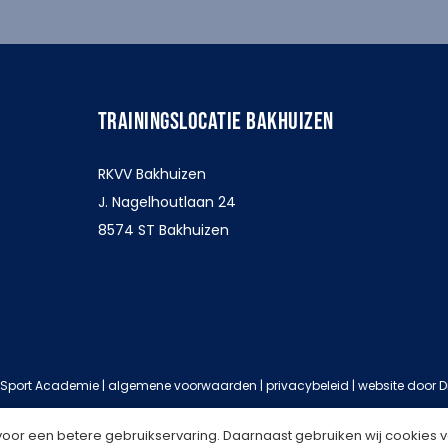
TRAININGSLOCATIE BAKHUIZEN
RKVV Bakhuizen
J. Nagelhoutlaan 24
8574 ST Bakhuizen
 Sport Academie |
algemene voorwaarden
|
privacybeleid
| website door
D
voor een betere gebruikservaring. Daarnaast gebruiken wij cookies v