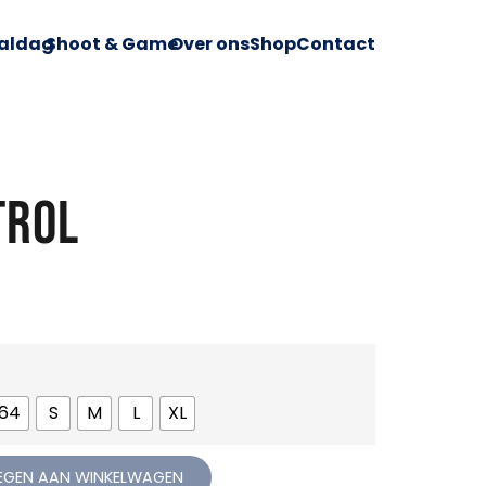
aldag
Shoot & Game
Over ons
Shop
Contact
TROL
164
S
M
L
XL
GEN AAN WINKELWAGEN