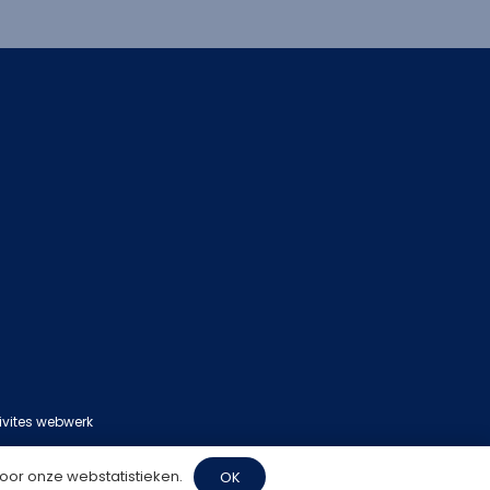
ivites webwerk
oor onze webstatistieken.
OK