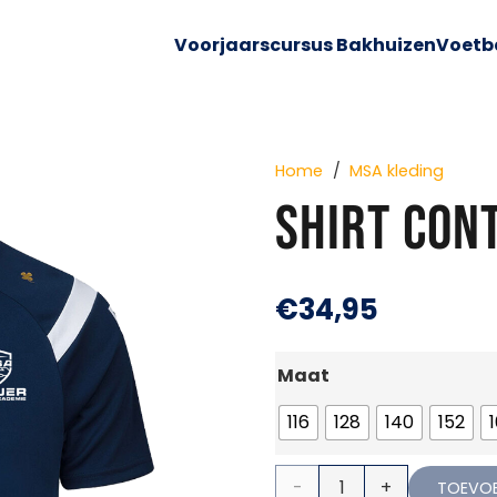
Voorjaarscursus Bakhuizen
Voetb
Home
/
MSA kleding
SHIRT CON
€
34,95
Maat
116
128
140
152
Shirt
TOEVOE