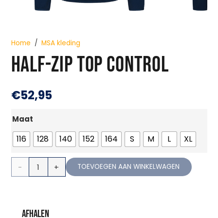
Home
/
MSA kleding
HALF-ZIP TOP CONTROL
€
52,95
Maat
116
128
140
152
164
S
M
L
XL
Half-
TOEVOEGEN AAN WINKELWAGEN
Zip
Top
Afhalen